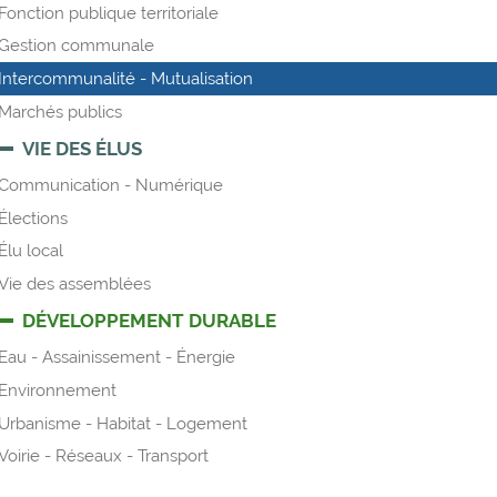
Fonction publique territoriale
Gestion communale
Intercommunalité - Mutualisation
Marchés publics
VIE DES ÉLUS
Communication - Numérique
Élections
Élu local
Vie des assemblées
DÉVELOPPEMENT DURABLE
Eau - Assainissement - Énergie
Environnement
Urbanisme - Habitat - Logement
Voirie - Réseaux - Transport