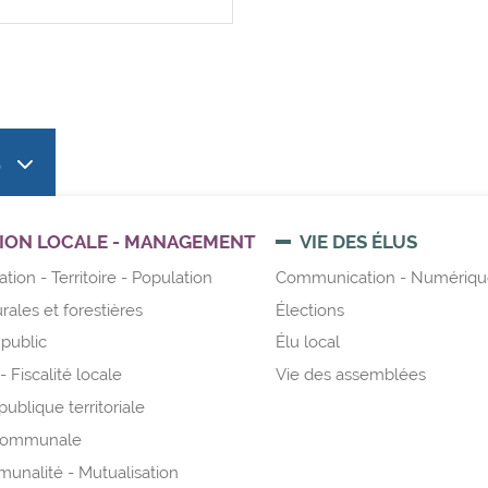
S
ION LOCALE - MANAGEMENT
VIE DES ÉLUS
tion - Territoire - Population
Communication - Numériqu
urales et forestières
Élections
public
Élu local
 Fiscalité locale
Vie des assemblées
publique territoriale
 communale
unalité - Mutualisation