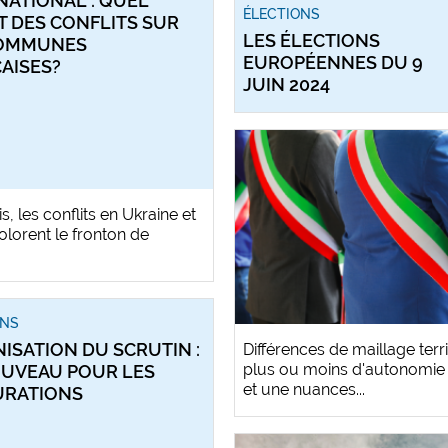
NATIONAL : QUEL
ÉLECTIONS
T DES CONFLITS SUR
LES ÉLECTIONS
COMMUNES
EUROPÉENNES DU 9
AISES?
JUIN 2024
, les conflits en Ukraine et
colorent le fronton de
ONS
ISATION DU SCRUTIN :
Différences de maillage terr
plus ou moins d'autonomie f
UVEAU POUR LES
et une nuances...
URATIONS