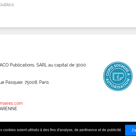
publics
ABACO Publications, SARL au capital de 3000
rue Pasquier, 75008, Paris
maires.com
 GARENNE
-
 cookies soient utilisés à des fins d'analyse, de pertinence et de publicité.
ns générales de vente
Données personnelles
J'