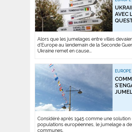
UKRAI
AVEC 
QUES
Alors que les jumelages entre villes devaien
d'Europe au lendemain de la Seconde Guerr
Ukraine remet en cause...
EUROPE 
COMME
S’ENG
JUME
Considéré après 1945 comme une solution d
populations européennes, le jumelage a de
communes.