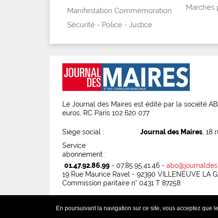
Marchés 
Manifestation Commémoration
Sécurité - Police - Justice
Le Journal des Maires est édité par la société 
euros, RC Paris 102 620 077
Siège social :
Journal des Maires
, 18 
Service
abonnement :
01.47.92.86.99
- 07.85.95.41.46 -
abo@journaldes
19 Rue Maurice Ravel - 92390 VILLENEUVE LA
Commission paritaire n° 0431 T 87258
-
-
En poursuivant la navigation sur ce site, vous acceptez que les
Service abonnement
Mentions légales
Conditio