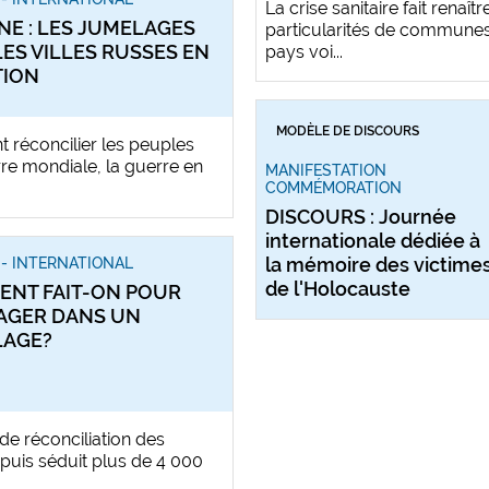
La crise sanitaire fait renaîtr
NE : LES JUMELAGES
particularités de communes d
LES VILLES RUSSES EN
pays voi...
TION
MODÈLE DE DISCOURS
t réconcilier les peuples
e mondiale, la guerre en
MANIFESTATION
COMMÉMORATION
DISCOURS : Journée
internationale dédiée à
la mémoire des victime
- INTERNATIONAL
de l'Holocauste
NT FAIT-ON POUR
AGER DANS UN
LAGE?
e réconciliation des
puis séduit plus de 4 000