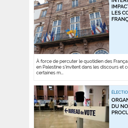
INTER
IMPAC
LES 
FRANÇ
À force de percuter le quotidien des Français
en Palestine s'invitent dans les discours et 
certaines m...
ÉLECTI
ORGAN
DU NO
PROC