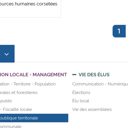
sources humaines corsetées
1
S
ION LOCALE - MANAGEMENT
VIE DES ÉLUS
tion - Territoire - Population
Communication - Numériqu
urales et forestières
Élections
public
Élu local
 Fiscalité locale
Vie des assemblées
publique territoriale
 communale