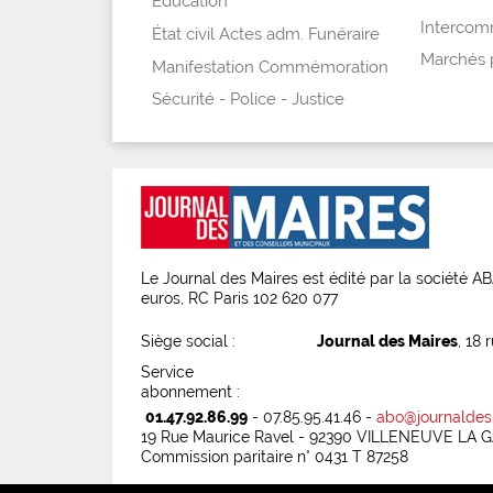
Éducation
Intercomm
État civil Actes adm. Funéraire
Marchés 
Manifestation Commémoration
Sécurité - Police - Justice
Le Journal des Maires est édité par la société 
euros, RC Paris 102 620 077
Siège social :
Journal des Maires
, 18 
Service
abonnement :
01.47.92.86.99
- 07.85.95.41.46 -
abo@journaldes
19 Rue Maurice Ravel - 92390 VILLENEUVE LA
Commission paritaire n° 0431 T 87258