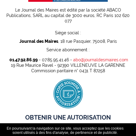
Le Journal des Maires est édité par la société ABACO
Publications, SARL au capital de 3000 euros, RC Paris 102 620
077
Siège social :
Journal des Maires
, 18 rue Pasquier, 75008, Paris
Service abonnement :
01.47.92.86.99
- 07.85.95.41.46 -
abo@journaldesmaires.com
19 Rue Maurice Ravel - 92390 VILLENEUVE LA GARENNE
Commission paritaire n° 0431 T 87258
OBTENIR UNE AUTORISATION
En poursuivant la navigation sur ce site, vous acceptez que les cookies
Pour pouvoir rediffuser légalement des contenus presse dans
soient utilisés à des fins d'analyse, de pertinence et de publicité.
un cadre professionnel, toute organisation doit au préalable