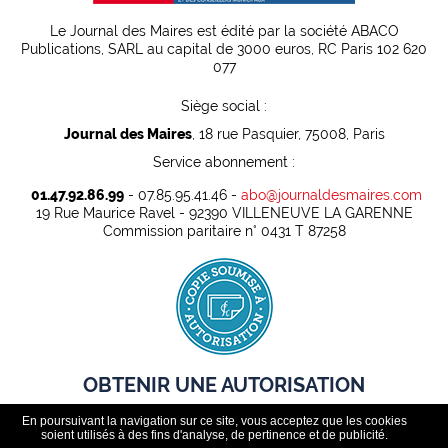
Le Journal des Maires est édité par la société ABACO
Publications, SARL au capital de 3000 euros, RC Paris 102 620
077
Siège social :
Journal des Maires
, 18 rue Pasquier, 75008, Paris
Service abonnement :
01.47.92.86.99
- 07.85.95.41.46 -
abo@journaldesmaires.com
19 Rue Maurice Ravel - 92390 VILLENEUVE LA GARENNE
Commission paritaire n° 0431 T 87258
OBTENIR UNE AUTORISATION
En poursuivant la navigation sur ce site, vous acceptez que les cookies
Pour pouvoir rediffuser légalement des contenus presse dans
soient utilisés à des fins d'analyse, de pertinence et de publicité.
un cadre professionnel, toute organisation doit au préalable