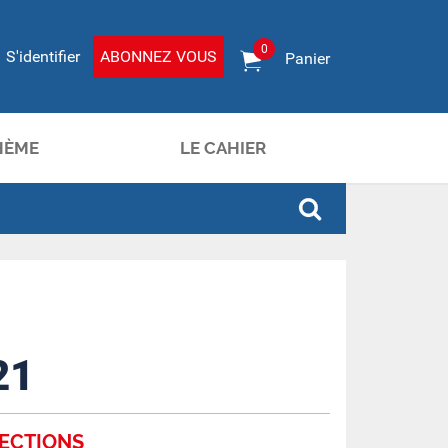
0
S'identifier
ABONNEZ VOUS
Panier
HÈME
LE CAHIER
21
ECTIONS