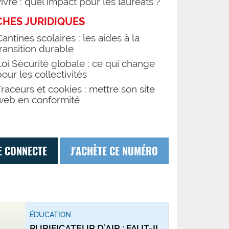
vivre : quel impact pour les lauréats ?
CHES JURIDIQUES
Cantines scolaires : les aides à la
transition durable
Loi Sécurité globale : ce qui change
pour les collectivités
Traceurs et cookies : mettre son site
web en conformité
E CONNECTE
J'ACHÈTE CE NUMÉRO
ÉDUCATION
PURIFICATEUR D’AIR : FAUT-IL