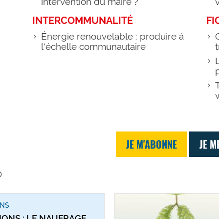
intervention du maire ?
INTERCOMMUNALITÉ
FI
Énergie renouvelable : produire à
l'échelle communautaire
JE M'ABONNE
JE M
o
ONS
IONS : LE NAUFRAGE