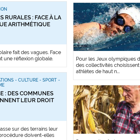
ION
S RURALES : FACE À LA
UE ARITHMÉTIQUE
laire fait des vagues. Face
nt une réflexion globale.
Pour les Jeux olympiques de
des collectivités choisissen
athlètes de haut n...
TIONS - CULTURE - SPORT -
ME
E : DES COMMUNES
NNENT LEUR DROIT
asse sur des terrains leur
 procédure doivent-elles