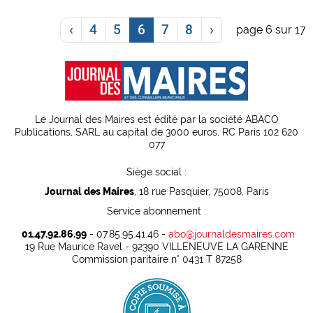
‹
4
5
6
7
8
›
page 6 sur 17
Le Journal des Maires est édité par la société ABACO
Publications, SARL au capital de 3000 euros, RC Paris 102 620
077
Siège social :
Journal des Maires
, 18 rue Pasquier, 75008, Paris
Service abonnement :
01.47.92.86.99
- 07.85.95.41.46 -
abo@journaldesmaires.com
19 Rue Maurice Ravel - 92390 VILLENEUVE LA GARENNE
Commission paritaire n° 0431 T 87258