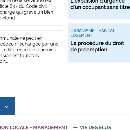
même de la servitude est
L’expulsion d’urgence
rticle 637 du Code civil
d’un occupant sans titre
harge qui grève un bien
 «fond...
URBANISME - HABITAT -
LOGEMENT
mmunale ne peut en
La procédure du droit
e cédée ni échangée par une
de préemption
 à la différence des chemins
ssion est toutefois
n...
S
ION LOCALE - MANAGEMENT
VIE DES ÉLUS