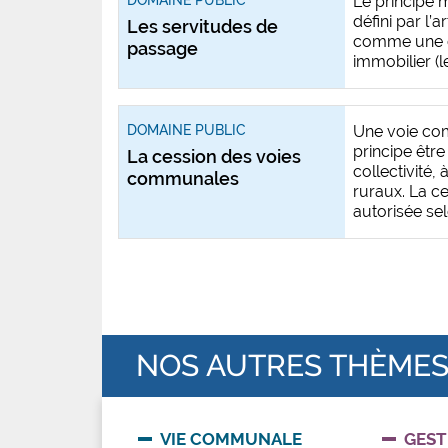
DOMAINE PUBLIC
Le principe 
défini par l’a
Les servitudes de
comme une c
passage
immobilier (le
DOMAINE PUBLIC
Une voie co
principe êtr
La cession des voies
collectivité,
communales
ruraux. La ce
autorisée selo
NOS AUTRES THÈME
VIE COMMUNALE
GEST