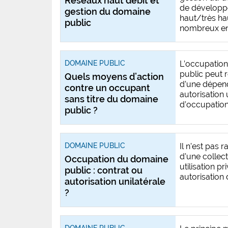
Réseaux haut débit et
de développ
gestion du domaine
haut/très ha
public
nombreux entr
DOMAINE PUBLIC
L’occupation
public peut r
Quels moyens d’action
d’une dépen
contre un occupant
autorisation 
sans titre du domaine
d’occupation. 
public ?
DOMAINE PUBLIC
Il n’est pas 
d’une collect
Occupation du domaine
utilisation p
public : contrat ou
autorisation 
autorisation unilatérale
?