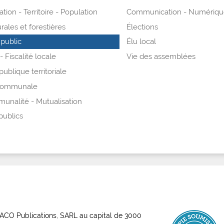
tion - Territoire - Population
Communication - Numériqu
urales et forestières
Élections
public
Élu local
 Fiscalité locale
Vie des assemblées
publique territoriale
 communale
unalité - Mutualisation
publics
ABACO Publications, SARL au capital de 3000