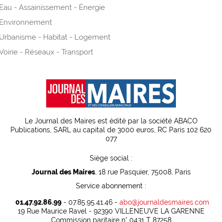
Eau - Assainissement - Énergie
Environnement
Urbanisme - Habitat - Logement
Voirie - Réseaux - Transport
Le Journal des Maires est édité par la société ABACO
Publications, SARL au capital de 3000 euros, RC Paris 102 620
077
Siège social :
Journal des Maires
, 18 rue Pasquier, 75008, Paris
Service abonnement :
01.47.92.86.99
- 07.85.95.41.46 -
abo@journaldesmaires.com
19 Rue Maurice Ravel - 92390 VILLENEUVE LA GARENNE
Commission paritaire n° 0431 T 87258