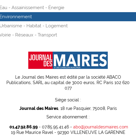
Eau - Assainissement - Énergie
Environnement
Urbanisme - Habitat - Logement
Voirie - Réseaux - Transport
Le Journal des Maires est édité par la société ABACO
Publications, SARL au capital de 3000 euros, RC Paris 102 620
077
Siège social :
Journal des Maires
, 18 rue Pasquier, 75008, Paris
Service abonnement :
01.47.92.86.99
- 07.85.95.41.46 -
abo@journaldesmaires.com
19 Rue Maurice Ravel - 92390 VILLENEUVE LA GARENNE