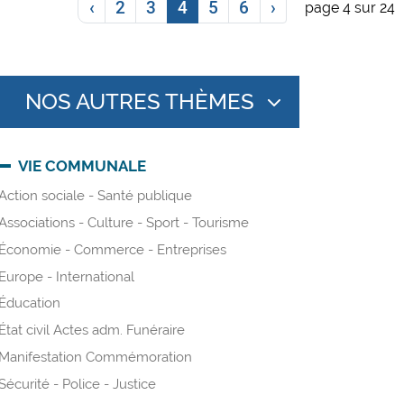
‹
2
3
4
5
6
›
page 4 sur 24
NOS AUTRES THÈMES
VIE COMMUNALE
Action sociale - Santé publique
Associations - Culture - Sport - Tourisme
Économie - Commerce - Entreprises
Europe - International
Éducation
État civil Actes adm. Funéraire
Manifestation Commémoration
Sécurité - Police - Justice