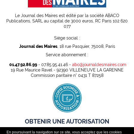
Le Journal des Maires est édité par la société ABACO
Publications, SARL au capital de 3000 euros, RC Paris 102 620
077
Siège social :
Journal des Maires
, 18 rue Pasquier, 75008, Paris
Service abonnement :
01.47.92.86.99
- 07.85.95.41.46 -
abo@journaldesmaires.com
19 Rue Maurice Ravel - 92390 VILLENEUVE LA GARENNE
Commission paritaire n° 0431 T 87258
OBTENIR UNE AUTORISATION
En poursuivant la navigation sur ce site, vous acceptez que les cookies
Pour pouvoir rediffuser légalement des contenus presse dans