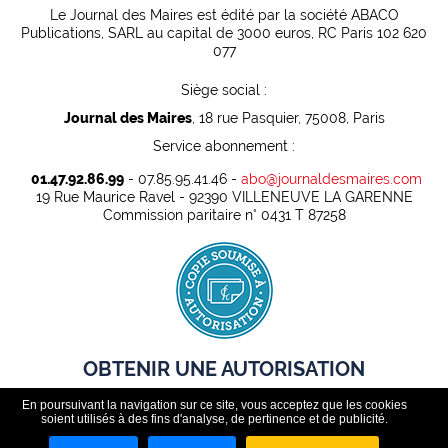
Le Journal des Maires est édité par la société ABACO
Publications, SARL au capital de 3000 euros, RC Paris 102 620
077
Siège social :
Journal des Maires
, 18 rue Pasquier, 75008, Paris
Service abonnement :
01.47.92.86.99
- 07.85.95.41.46 -
abo@journaldesmaires.com
19 Rue Maurice Ravel - 92390 VILLENEUVE LA GARENNE
Commission paritaire n° 0431 T 87258
OBTENIR UNE AUTORISATION
En poursuivant la navigation sur ce site, vous acceptez que les cookies
Pour pouvoir rediffuser légalement des contenus presse dans
soient utilisés à des fins d'analyse, de pertinence et de publicité.
un cadre professionnel, toute organisation doit au préalable
disposer d'une autorisation.