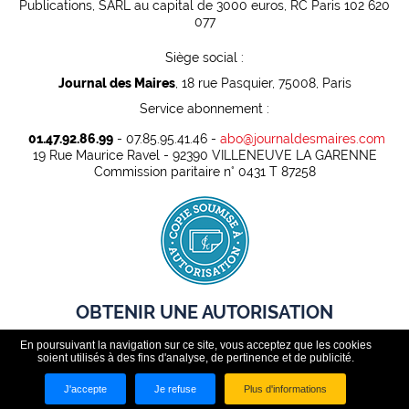
Publications, SARL au capital de 3000 euros, RC Paris 102 620
077
Siège social :
Journal des Maires
, 18 rue Pasquier, 75008, Paris
Service abonnement :
01.47.92.86.99
- 07.85.95.41.46 -
abo@journaldesmaires.com
19 Rue Maurice Ravel - 92390 VILLENEUVE LA GARENNE
Commission paritaire n° 0431 T 87258
OBTENIR UNE AUTORISATION
En poursuivant la navigation sur ce site, vous acceptez que les cookies
Pour pouvoir rediffuser légalement des contenus presse dans
soient utilisés à des fins d'analyse, de pertinence et de publicité.
un cadre professionnel, toute organisation doit au préalable
disposer d'une autorisation.
J'accepte
Je refuse
Plus d'informations
ABONNEZ VOUS