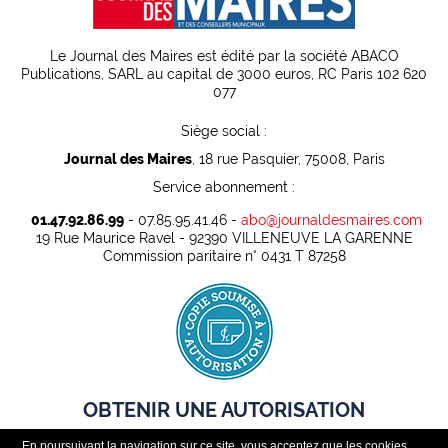
Le Journal des Maires est édité par la société ABACO
Publications, SARL au capital de 3000 euros, RC Paris 102 620
077
Siège social :
Journal des Maires
, 18 rue Pasquier, 75008, Paris
Service abonnement :
01.47.92.86.99
- 07.85.95.41.46 -
abo@journaldesmaires.com
19 Rue Maurice Ravel - 92390 VILLENEUVE LA GARENNE
Commission paritaire n° 0431 T 87258
OBTENIR UNE AUTORISATION
En poursuivant la navigation sur ce site, vous acceptez que les cookies