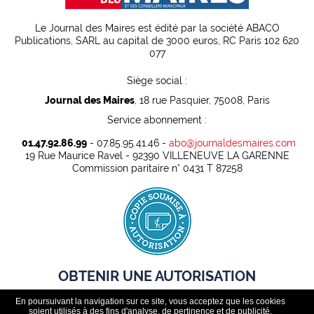
Le Journal des Maires est édité par la société ABACO
Publications, SARL au capital de 3000 euros, RC Paris 102 620
077
Siège social :
Journal des Maires
, 18 rue Pasquier, 75008, Paris
Service abonnement :
01.47.92.86.99
- 07.85.95.41.46 -
abo@journaldesmaires.com
19 Rue Maurice Ravel - 92390 VILLENEUVE LA GARENNE
Commission paritaire n° 0431 T 87258
OBTENIR UNE AUTORISATION
En poursuivant la navigation sur ce site, vous acceptez que les cookies
Pour pouvoir rediffuser légalement des contenus presse dans
soient utilisés à des fins d'analyse, de pertinence et de publicité.