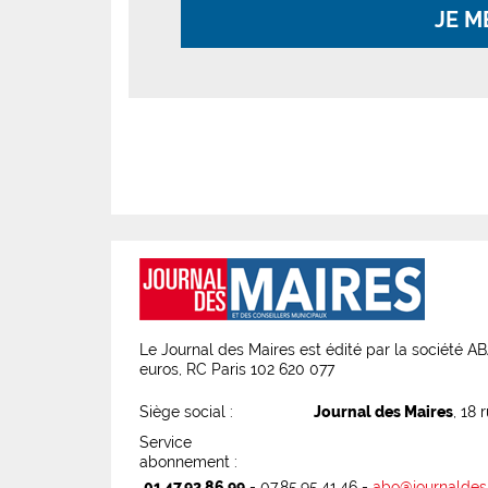
JE M
Le Journal des Maires est édité par la société 
euros, RC Paris 102 620 077
Siège social :
Journal des Maires
, 18 
Service
abonnement :
01.47.92.86.99
- 07.85.95.41.46 -
abo@journaldes