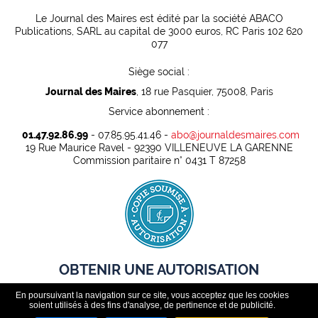
Le Journal des Maires est édité par la société ABACO
Publications, SARL au capital de 3000 euros, RC Paris 102 620
077
Siège social :
Journal des Maires
, 18 rue Pasquier, 75008, Paris
Service abonnement :
01.47.92.86.99
- 07.85.95.41.46 -
abo@journaldesmaires.com
19 Rue Maurice Ravel - 92390 VILLENEUVE LA GARENNE
Commission paritaire n° 0431 T 87258
OBTENIR UNE AUTORISATION
En poursuivant la navigation sur ce site, vous acceptez que les cookies
Pour pouvoir rediffuser légalement des contenus presse dans
soient utilisés à des fins d'analyse, de pertinence et de publicité.
un cadre professionnel, toute organisation doit au préalable