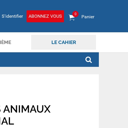
0
S'identifier
ABONNEZ VOUS
Panier
HÈME
LE CAHIER
S ANIMAUX
NAL