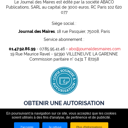
Le Journal des Maires est édité par la société ABACO
Publications, SARL au capital de 3000 euros, RC Paris 102 620
077
Siège social :
Journal des Maires
, 18 rue Pasquier, 75008, Paris
Service abonnement :
01.47.92.86.99
- 07.85.95.41.46 -
abo@journaldesmaires.com
19 Rue Maurice Ravel - 92390 VILLENEUVE LA GARENNE
Commission paritaire n° 0431 T 87258
OBTENIR UNE AUTORISATION
En poursuivant la navigation sur ce site, vous acceptez que les cookies
Pour pouvoir rediffuser légalement des contenus presse dans
soient utilisés à des fins d'analyse, de pertinence et de publicité.
un cadre professionnel, toute organisation doit au préalable
disposer d'une autorisation.
J'accepte
Je refuse
Plus d'informations