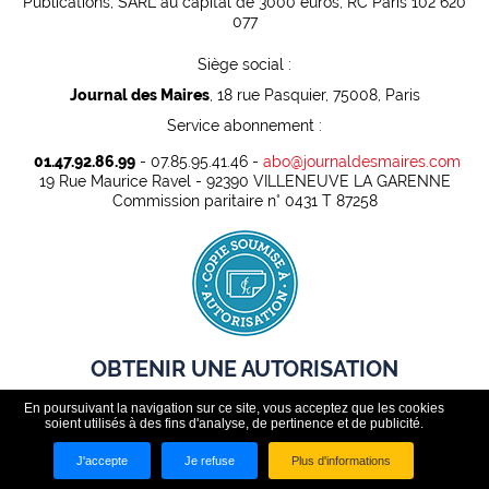
Publications, SARL au capital de 3000 euros, RC Paris 102 620
077
Siège social :
Journal des Maires
, 18 rue Pasquier, 75008, Paris
Service abonnement :
01.47.92.86.99
- 07.85.95.41.46 -
abo@journaldesmaires.com
19 Rue Maurice Ravel - 92390 VILLENEUVE LA GARENNE
Commission paritaire n° 0431 T 87258
OBTENIR UNE AUTORISATION
En poursuivant la navigation sur ce site, vous acceptez que les cookies
Pour pouvoir rediffuser légalement des contenus presse dans
soient utilisés à des fins d'analyse, de pertinence et de publicité.
un cadre professionnel, toute organisation doit au préalable
disposer d'une autorisation.
J'accepte
Je refuse
Plus d'informations
ABONNEZ VOUS