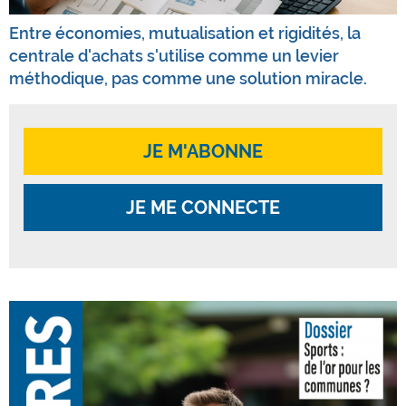
Entre économies, mutualisation et rigidités, la
centrale d'achats s'utilise comme un levier
méthodique, pas comme une solution miracle.
JE M'ABONNE
JE ME CONNECTE