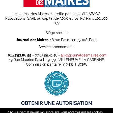
Le Journal des Maires est édité par la société ABACO
Publications, SARL au capital de 3000 euros, RC Paris 102 620
077
Siège social :
Journal des Maires
, 18 rue Pasquier, 75008, Paris
Service abonnement :
01.47.92.86.99
- 07.85.95.41.46 -
abo@journaldesmaires.com
19 Rue Maurice Ravel - 92390 VILLENEUVE LA GARENNE
Commission paritaire n° 0431 T 87258
OBTENIR UNE AUTORISATION
En poursuivant la navigation sur ce site, vous acceptez que les cookies