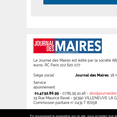
Le Journal des Maires est édité par la société 
euros, RC Paris 102 620 077
Siège social :
Journal des Maires
, 18 
Service
abonnement :
01.47.92.86.99
- 07.85.95.41.46 -
abo@journaldes
19 Rue Maurice Ravel - 92390 VILLENEUVE LA
Commission paritaire n° 0431 T 87258
-
-
En poursuivant la navigation sur ce site, vous acceptez que les
Service abonnement
Mentions légales
Conditio