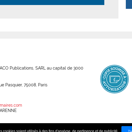
ABACO Publications, SARL au capital de 3000
rue Pasquier, 75008, Paris
maires.com
 GARENNE
-
 cookies soient utilisés à des fins d'analyse, de pertinence et de publicité.
ns générales de vente
Données personnelles
J'