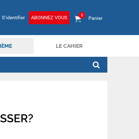
0
S'identifier
ABONNEZ VOUS
Panier
HÈME
LE CAHIER
ASSER?