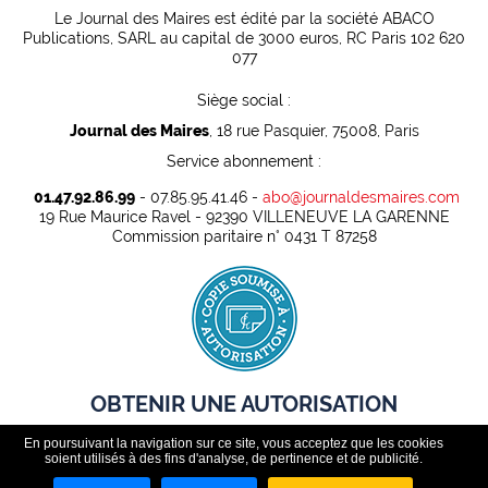
Le Journal des Maires est édité par la société ABACO
Publications, SARL au capital de 3000 euros, RC Paris 102 620
077
Siège social :
Journal des Maires
, 18 rue Pasquier, 75008, Paris
Service abonnement :
01.47.92.86.99
- 07.85.95.41.46 -
abo@journaldesmaires.com
19 Rue Maurice Ravel - 92390 VILLENEUVE LA GARENNE
Commission paritaire n° 0431 T 87258
OBTENIR UNE AUTORISATION
En poursuivant la navigation sur ce site, vous acceptez que les cookies
Pour pouvoir rediffuser légalement des contenus presse dans
soient utilisés à des fins d'analyse, de pertinence et de publicité.
un cadre professionnel, toute organisation doit au préalable
disposer d'une autorisation.