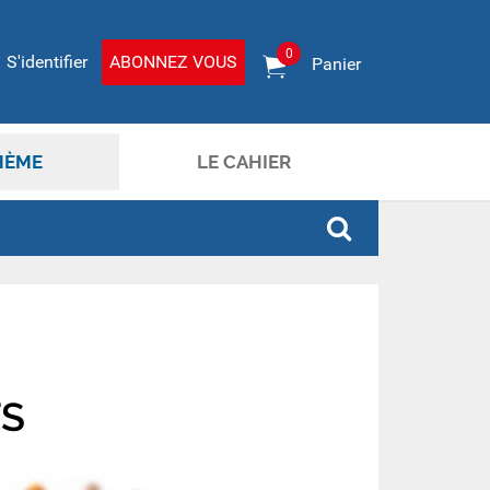
0
S'identifier
ABONNEZ VOUS
Panier
HÈME
LE CAHIER
TS