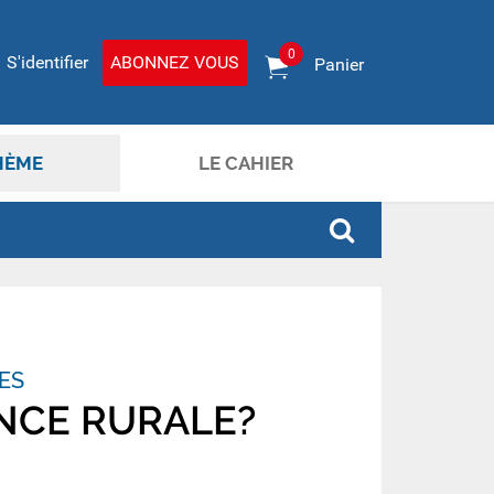
0
S'identifier
ABONNEZ VOUS
Panier
HÈME
LE CAHIER
ES
ANCE RURALE?