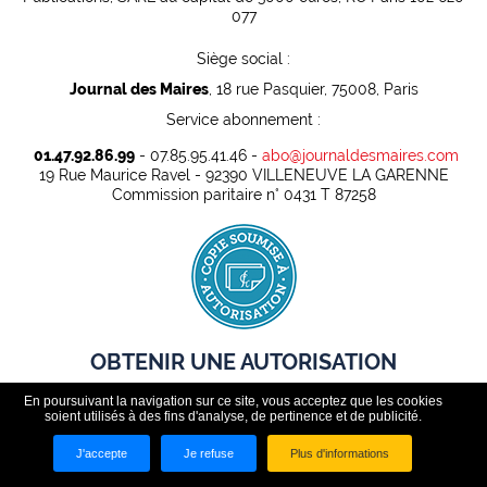
077
Siège social :
Journal des Maires
, 18 rue Pasquier, 75008, Paris
Service abonnement :
01.47.92.86.99
- 07.85.95.41.46 -
abo@journaldesmaires.com
19 Rue Maurice Ravel - 92390 VILLENEUVE LA GARENNE
Commission paritaire n° 0431 T 87258
OBTENIR UNE AUTORISATION
En poursuivant la navigation sur ce site, vous acceptez que les cookies
Pour pouvoir rediffuser légalement des contenus presse dans
soient utilisés à des fins d'analyse, de pertinence et de publicité.
un cadre professionnel, toute organisation doit au préalable
disposer d'une autorisation.
J'accepte
Je refuse
Plus d'informations
ABONNEZ VOUS